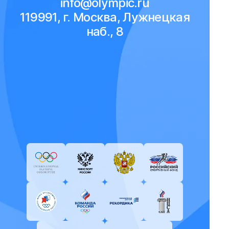
info@olympic.ru
119991, г. Москва, Лужнецкая
наб., 8