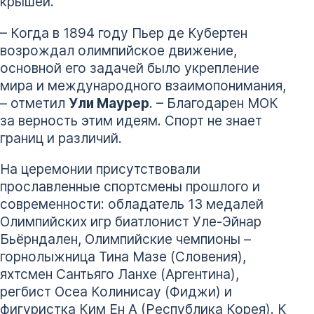
крышей.
– Когда в 1894 году Пьер де Кубертен
возрождал олимпийское движение,
основной его задачей было укрепление
мира и международного взаимопонимания,
– отметил
Ули Маурер
. – Благодарен МОК
за верность этим идеям. Спорт не знает
границ и различий.
На церемонии присутствовали
прославленные спортсмены прошлого и
современности: обладатель 13 медалей
Олимпийских игр биатлонист Уле-Эйнар
Бьёрндален, Олимпийские чемпионы –
горнолыжница Тина Мазе (Словения),
яхтсмен Сантьяго Ланхе (Аргентина),
регбист Осеа Колинисау (Фиджи) и
фигуристка Ким Ен А (Республика Корея). К