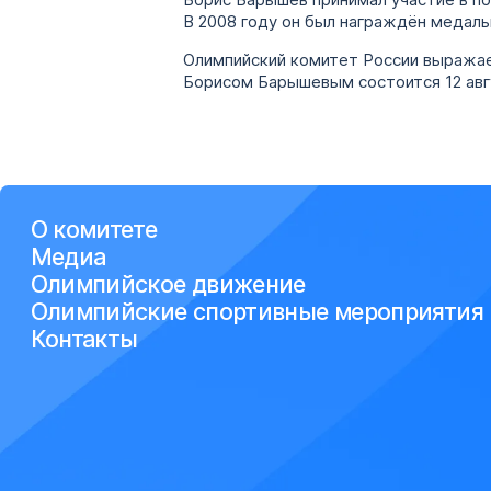
Борис Барышев принимал участие в по
В 2008 году он был награждён медаль
Олимпийский комитет России выражае
Борисом Барышевым состоится 12 авг
О комитете
Медиа
Олимпийское движение
Олимпийские спортивные мероприятия
Контакты