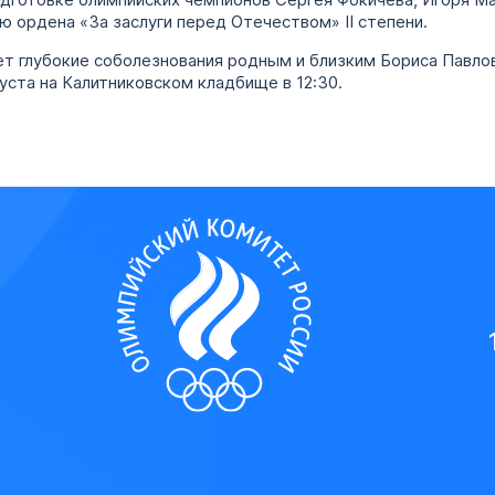
дготовке олимпийских чемпионов Сергея Фокичёва, Игоря Ма
ю ордена «За заслуги перед Отечеством» II степени.
т глубокие соболезнования родным и близким Бориса Павло
уста на Калитниковском кладбище в 12:30.