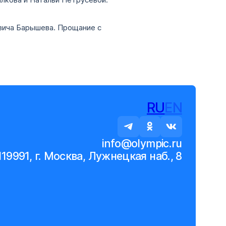
лкова и Натальи Петрусевой.
вича Барышева. Прощание с
RU
EN
info@olympic.ru
119991, г. Москва, Лужнецкая наб., 8