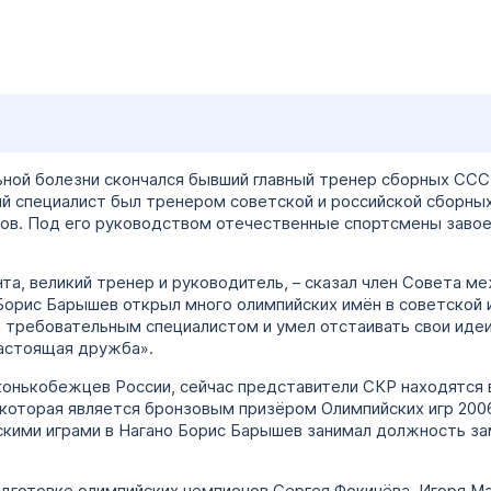
ьной болезни скончался бывший главный тренер сборных ССС
 специалист был тренером советской и российской сборных 
годов. Под его руководством отечественные спортсмены заво
нта, великий тренер и руководитель, – сказал член Совета 
Борис Барышев открыл много олимпийских имён в советской 
а требовательным специалистом и умел отстаивать свои иде
настоящая дружба».
нькобежцев России, сейчас представители СКР находятся в
которая является бронзовым призёром Олимпийских игр 2006
скими играми в Нагано Борис Барышев занимал должность з