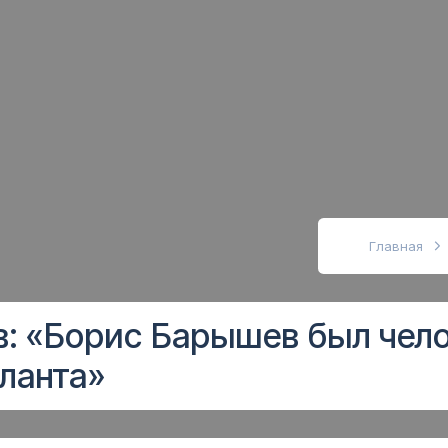
абовидящих
Главная
в: «Борис Барышев был чел
ланта»