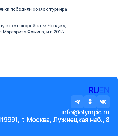
янки победили хозяек турнира
оду в южнокорейском Чонджу,
 Маргарита Фомина, и в 2013-
RU
EN
info@olympic.ru
119991, г. Москва, Лужнецкая наб., 8