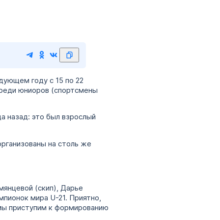
дующем году с 15 по 22
среди юниоров (спортсмены
а назад: это был взрослый
организованы на столь же
умянцевой (скип), Дарье
пионок мира U-21. Приятно,
мы приступим к формированию