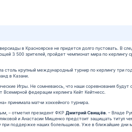
ерсиады в Красноярске не придется долго пустовать. В сле
ющей 3 500 зрителей, пройдет чемпионат мира по керлингу 
ла столь крупный международный турнир по керлингу три год
анд в Казани.
ческие Игры. Не сомневаюсь, что наши соревнования будут 
т Всемирной федерации керлинга Кейт Кейтнесс.
а» принимала матчи хоккейного турнира.
ым, – отметил президент ФКР
Дмитрий Свищёв
. – Владе Р
ляковой и Анастасии Мищенко предстоит защищать титул чем
у при поддержке наших болельщиков. Уже в ближайшие дни 