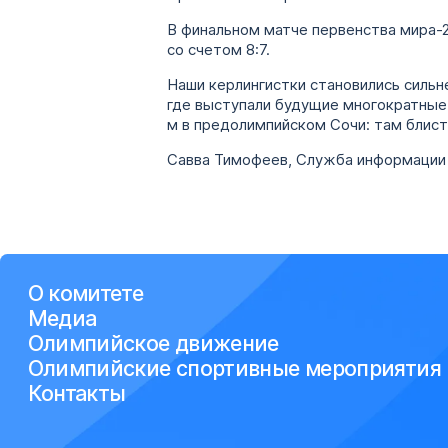
В финальном матче первенства мира-2
со счетом 8:7.
Наши керлингистки становились силь
где выступали будущие многократные 
м в предолимпийском Сочи: там блист
Савва Тимофеев, Служба информации
О комитете
Медиа
Олимпийское движение
Олимпийские спортивные мероприятия
Контакты