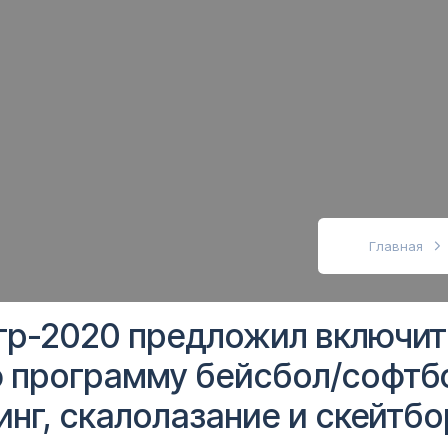
абовидящих
Главная
гр-2020 предложил включит
 программу бейсбол/софтб
инг, скалолазание и скейтб