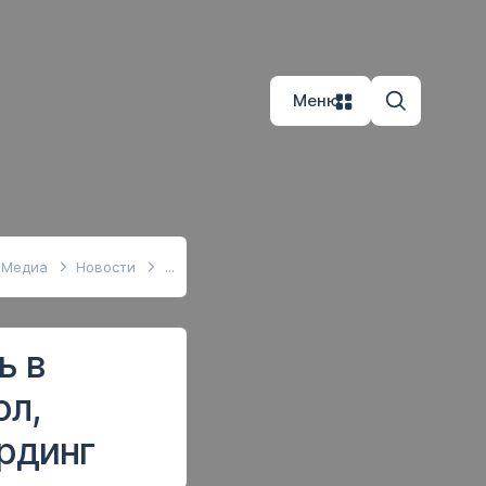
Меню
Медиа
Новости
ь в
ол,
ординг