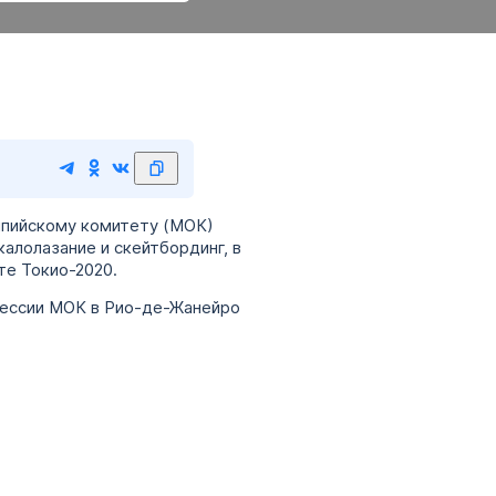
мпийскому комитету (МОК)
калолазание и скейтбординг, в
те Токио-2020.
 сессии МОК в Рио-де-Жанейро