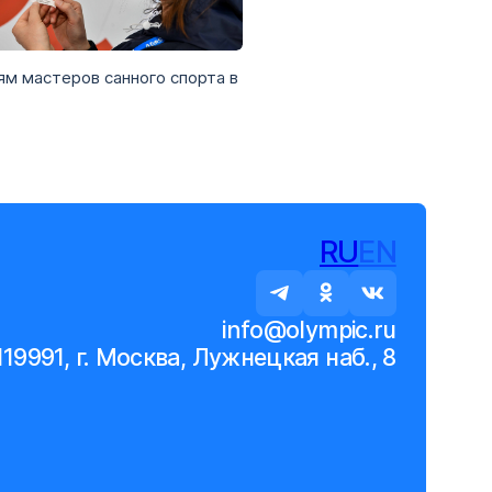
 20 фото
ям мастеров санного спорта в
RU
EN
info@olympic.ru
119991, г. Москва, Лужнецкая наб., 8