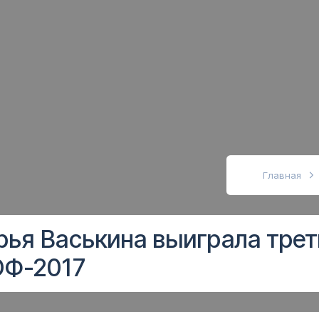
абовидящих
Главная
рья Васькина выиграла трет
ОФ-2017