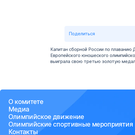
Поделиться
Капитан сборной России по плаванию 
Европейского юношеского олимпийског
выиграла свою третью золотую медал
О комитете
Медиа
Олимпийское движение
Олимпийские спортивные мероприятия
Контакты