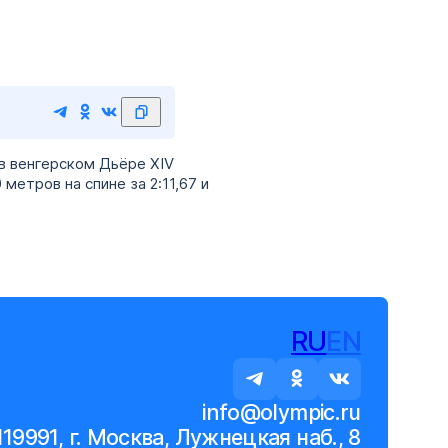
в венгерском Дьёре XIV
етров на спине за 2:11,67 и
RU
EN
info@olympic.ru
119991, г. Москва, Лужнецкая наб., 8