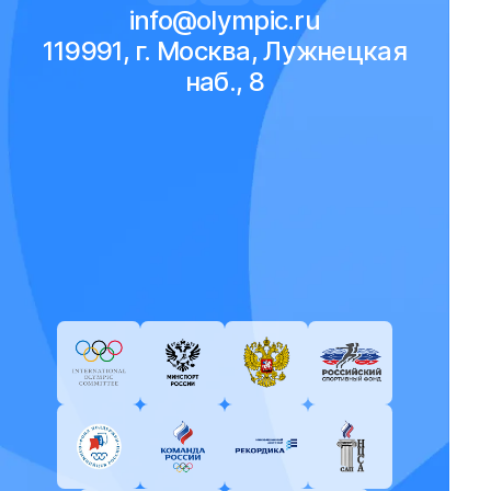
info@olympic.ru
119991, г. Москва, Лужнецкая
наб., 8