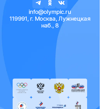
info@olympic.ru
119991, г. Москва, Лужнецкая
наб., 8