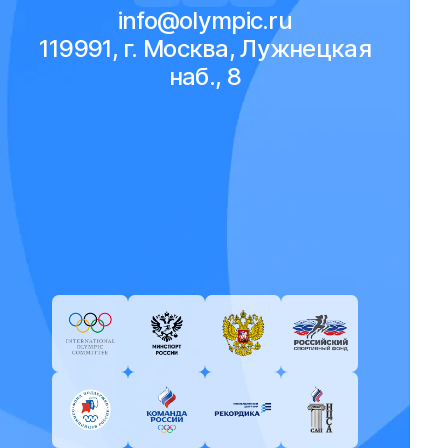
info@olympic.ru
119991, г. Москва, Лужнецкая
наб., 8