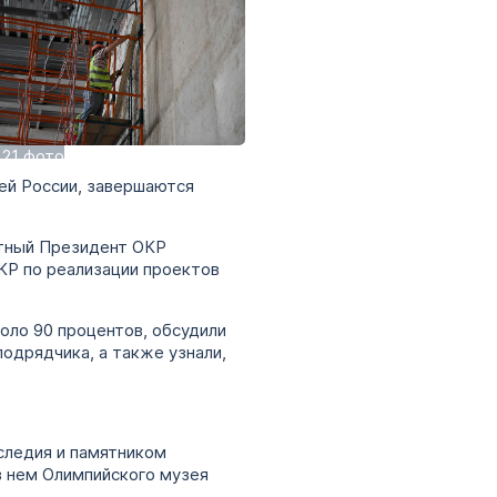
 21 фото
зей России, завершаются
етный Президент ОКР
КР по реализации проектов
оло 90 процентов, обсудили
одрядчика, а также узнали,
следия и памятником
в нем Олимпийского музея