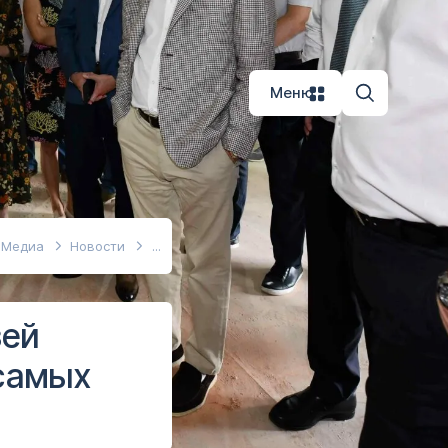
Меню
Медиа
Новости
зей
 самых