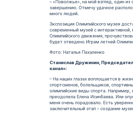
– «Поволжье», на мой взгляд, один из
завершению. Отмечу удачное располож
много людей.
Экспозиция Олимпийского музея доста
современный музей с интерактивной,
Олимпийского движения, прочувствова
будет отведено Играм летней Олимпиа
Фото: Наталья Пахаленко
Станислав Дружинин, Председател
канал»:
– На наших глазах воплощается в жиз
спортсменов, болельщиков, спортивны
олимпийские виды спорта. Например,
преодолела Елена Исинбаева. Или опу
меня очень порадовало. Есть уверенн
заключительный этап – создание музе