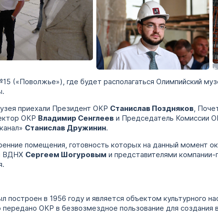
+
№15 («Поволжье»), где будет располагаться Олимпийский му
ы.
Музея приехали Президент ОКР
Станислав Поздняков
, Поч
ректор ОКР
Владимир Сенглеев
и Председатель Комиссии О
 канал»
Станислав Дружинин
.
ренние помещения, готовность которых на данный момент ок
ом ВДНХ
Сергеем Шогуровым
и представителями компании-п
я.
 построен в 1956 году и является объектом культурного на
о передано ОКР в безвозмездное пользование для создания 