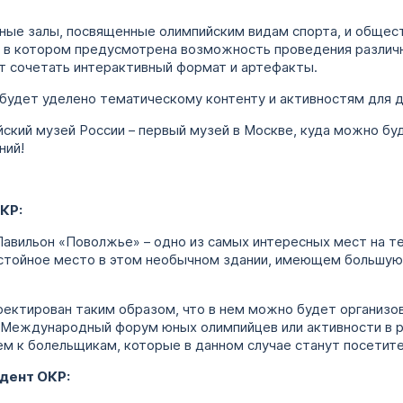
ные залы, посвященные олимпийским видам спорта, и общест
л, в котором предусмотрена возможность проведения различ
т сочетать интерактивный формат и артефакты.
будет уделено тематическому контенту и активностям для 
ский музей России – первый музей в Москве, куда можно бу
ний!
КР:
Павильон «Поволжье» – одно из самых интересных мест на т
стойное место в этом необычном здании, имеющем большую
оектирован таким образом, что в нем можно будет организо
 Международный форум юных олимпийцев или активности в 
м к болельщикам, которые в данном случае станут посетите
дент ОКР: