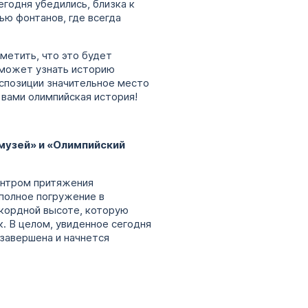
егодня убедились, близка к
ю фонтанов, где всегда
метить, что это будет
сможет узнать историю
кспозиции значительное место
 вами олимпийская история!
музей» и «Олимпийский
ентром притяжения
 полное погружение в
екордной высоте, которую
к. В целом, увиденное сегодня
завершена и начнется