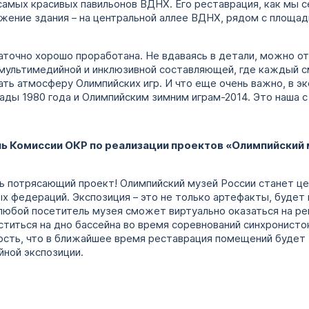
 самых красивых павильонов ВДНХ. Его реставрация, как мы с
ение здания – на центральной аллее ВДНХ, рядом с площадь
точно хорошо проработана. Не вдаваясь в детали, можно от
 мультимедийной и инклюзивной составляющей, где каждый 
ть атмосферу Олимпийских игр. И что еще очень важно, в э
ды 1980 года и Олимпийским зимним играм-2014. Это наша с
ь Комиссии ОКР по реализации проектов «Олимпийский 
нь потрясающий проект! Олимпийский музей России станет ц
х федераций. Экспозиция – это не только артефакты, будет
 любой посетитель музея сможет виртуально оказаться на р
ститься на дно бассейна во время соревнований синхронисто
ость, что в ближайшее время реставрация помещений будет 
йной экспозиции.