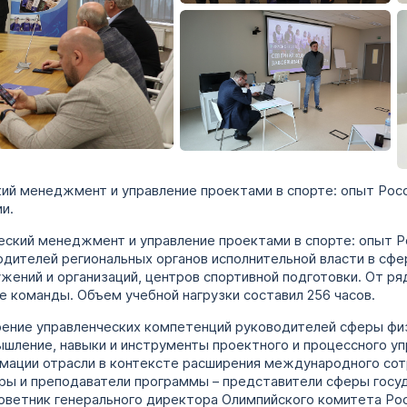
ий менеджмент и управление проектами в спорте: опыт Росс
и.
ский менеджмент и управление проектами в спорте: опыт Ро
дителей региональных органов исполнительной власти в сфе
жений и организаций, центров спортивной подготовки. От ря
е команды. Объем учебной нагрузки составил 256 часов.
ение управленческих компетенций руководителей сферы физи
шление, навыки и инструменты проектного и процессного уп
мации отрасли в контексте расширения международного сот
торы и преподаватели программы – представители сферы госу
е советник генерального директора Олимпийского комитета Ро