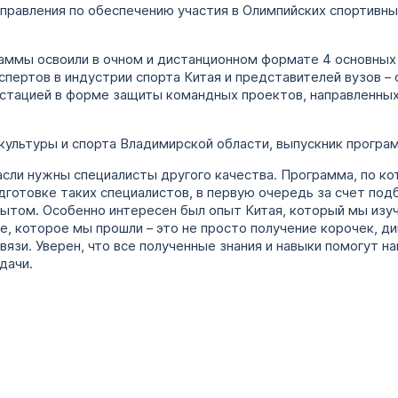
управления по обеспечению участия в Олимпийских спортивн
раммы освоили в очном и дистанционном формате 4 основных
спертов в индустрии спорта Китая и представителей вузов 
стацией в форме защиты командных проектов, направленных 
 культуры и спорта Владимирской области, выпускник програ
сли нужны специалисты другого качества. Программа, по ко
одготовке таких специалистов, в первую очередь за счет по
пытом. Особенно интересен был опыт Китая, который мы изуч
е, которое мы прошли – это не просто получение корочек, д
связи. Уверен, что все полученные знания и навыки помогут 
дачи.