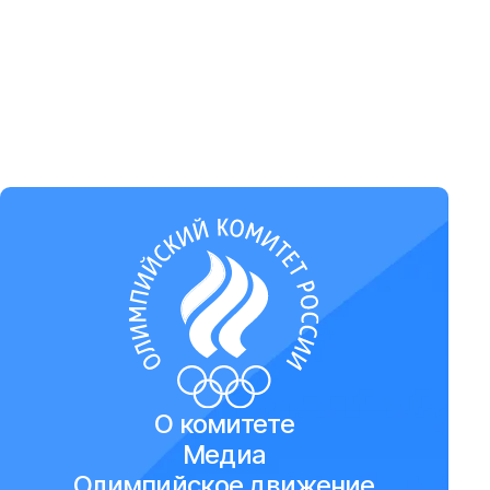
О комитете
Медиа
Олимпийское движение