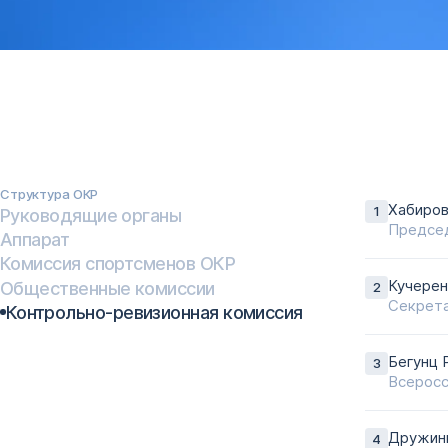
Структура ОКР
Хабиров
Руководящие органы
Председ
Аппарат
Комиссия спортcменов ОКР
Общественные комиссии
Кучерен
Секрета
Контрольно-ревизионная комиссия
Бегунц 
Всеросс
Дружини