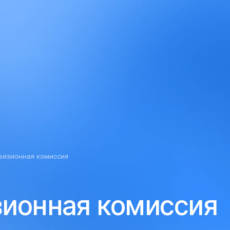
абовидящих
визионная комиссия
зионная комиссия