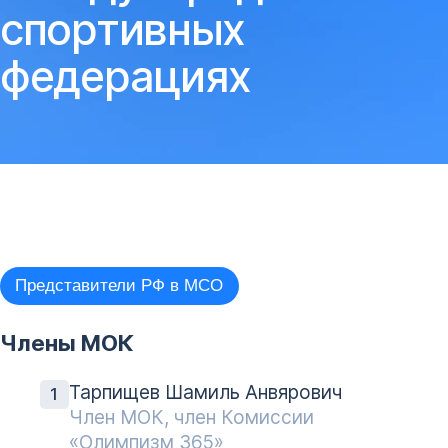
спортивных
федерациях
Представители РФ в МСО
Члены МОК
Тарпищев Шамиль Анвярович
Член МОК, член Комиссии
«Олимпизм 365»