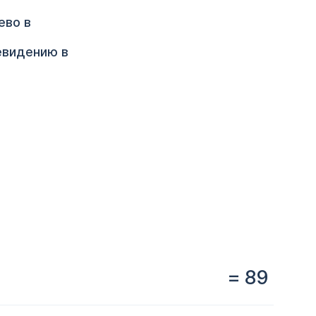
ево в
евидению в
= 89