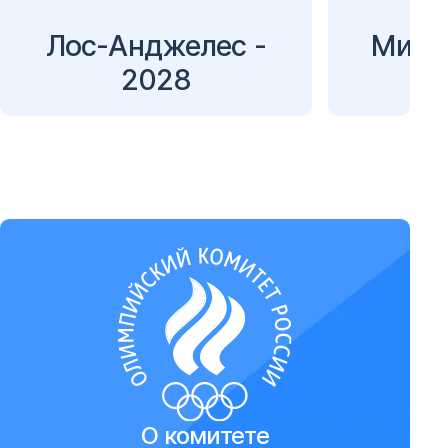
Лос-Анджелес -
Милан
2028
О комитете