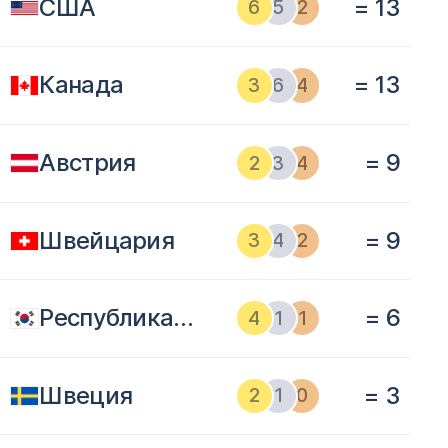
США
= 13
6
5
2
Канада
= 13
3
6
4
Австрия
= 9
2
3
4
Швейцария
= 9
3
4
2
Республика Корея
= 6
4
1
1
Швеция
= 3
2
1
0