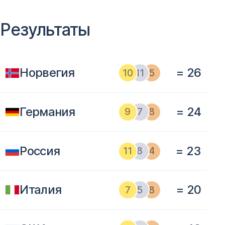
Результаты
Норвегия
= 26
10
11
5
Германия
= 24
9
7
8
Россия
= 23
11
8
4
Италия
= 20
7
5
8