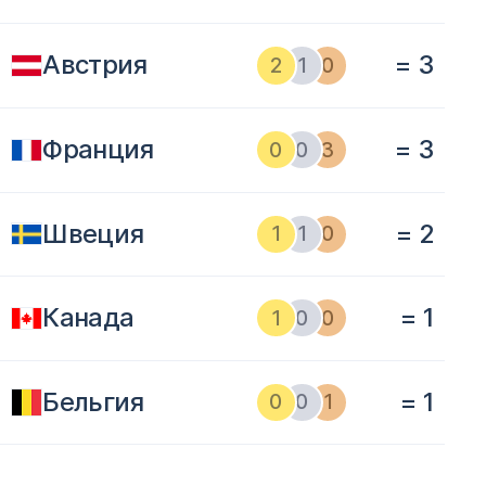
Австрия
= 3
2
1
0
Франция
= 3
0
0
3
Швеция
= 2
1
1
0
Канада
= 1
1
0
0
Бельгия
= 1
0
0
1