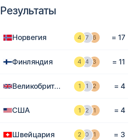
Результаты
Норвегия
= 17
4
7
6
Финляндия
= 11
4
4
3
Великобритания
= 4
1
1
2
США
= 4
1
2
1
Швейцария
= 3
2
0
1