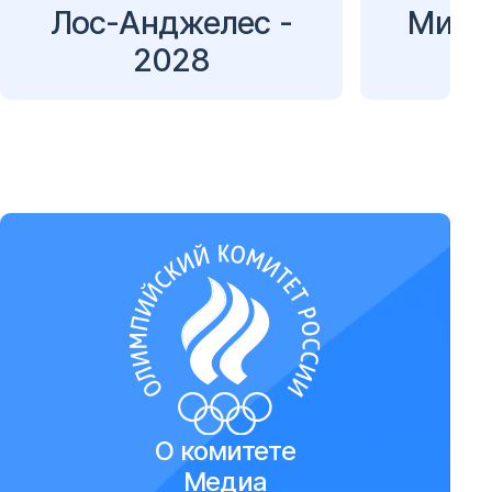
Лос-Анджелес -
Милан
2028
О комитете
Медиа