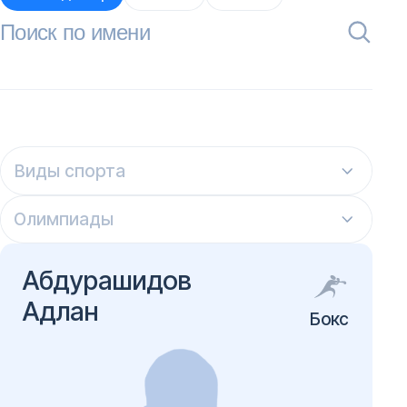
Виды спорта
Олимпиады
Абдурашидов
Адлан
Бокс