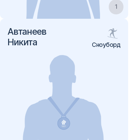
1
Автанеев
Никита
Сноуборд