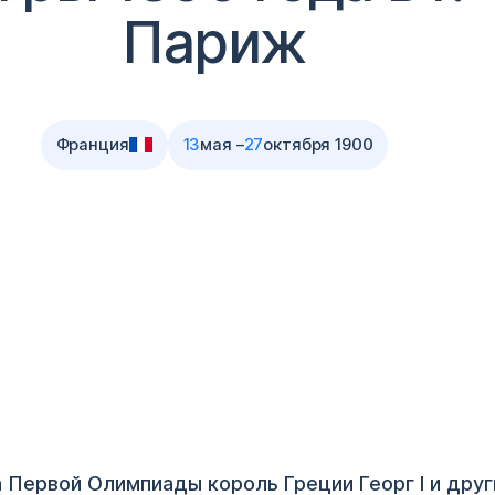
Париж
Франция
13
мая –
27
октября 1900
 Первой Олимпиады король Греции Георг I и друг