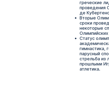
греческие л
проведения О
де Кубертено
Вторые Олимп
сроки провед
некоторые сп
Олимпийских 
Статус олимп
академическа
гимнастика, г
парусный спор
стрельба из 
прошлыми Игр
атлетика.