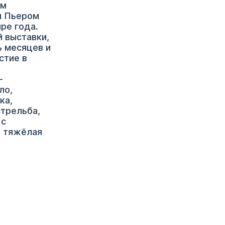
ом
м Пьером
ре года.
 выставки,
ь месяцев и
стие в
—
ло,
ка,
стрельба,
 с
и тяжёлая