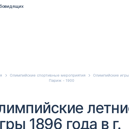
абовидящих
я
Олимпийские спортивные мероприятия
Олимпийские игр
Париж - 1900
Олимпийские летни
гры 1896 года в г.