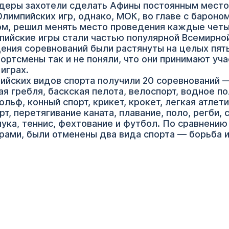
идеры захотели сделать Афины постоянным мест
лимпийских игр, однако, МОК, во главе с бароно
м, решил менять место проведения каждые четы
ийские игры стали частью популярной Всемирной
ения соревнований были растянуты на целых пят
ортсмены так и не поняли, что они принимают уча
играх.
ийских видов спорта получили 20 соревнований 
я гребля, баскская пелота, велоспорт, водное по
ольф, конный спорт, крикет, крокет, легкая атлети
т, перетягивание каната, плавание, поло, регби, 
лука, теннис, фехтование и футбол. По сравнению
ами, были отменены два вида спорта — борьба 