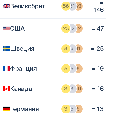
=
Великобритания
56
51
39
146
США
= 47
23
12
12
Швеция
= 25
8
6
11
Франция
= 19
5
5
9
Канада
= 16
3
3
10
Германия
= 13
3
5
5