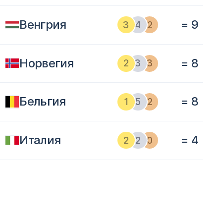
Венгрия
= 9
3
4
2
Норвегия
= 8
2
3
3
Бельгия
= 8
1
5
2
Италия
= 4
2
2
0