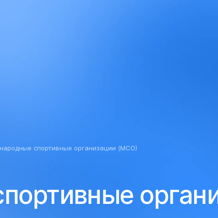
абовидящих
народные спортивные организации (МСО)
портивные орган