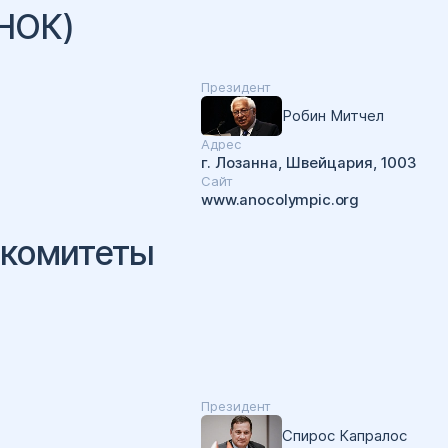
АНОК)
Президент
Робин Митчел
Адрес
г. Лозанна, Швейцария, 1003
Cайт
www.anocolympic.org
 комитеты
Президент
Спирос Капралос