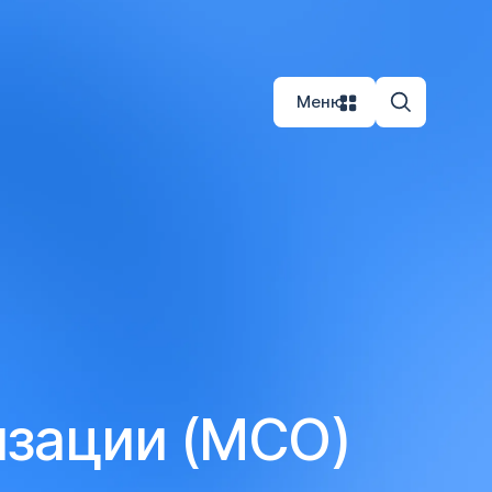
Меню
изации (МСО)