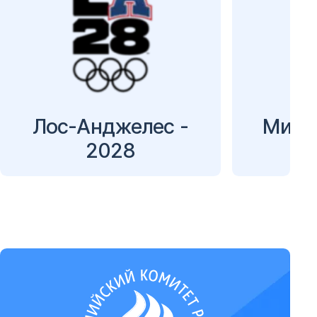
Лос-Анджелес -
Милан
2028