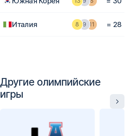
Южная Корея
= 30
13
9
8
Италия
= 28
8
9
11
Другие олимпийские
игры