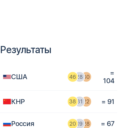
Результаты
=
США
46
28
30
104
КНР
= 91
38
31
22
Россия
= 67
20
19
28