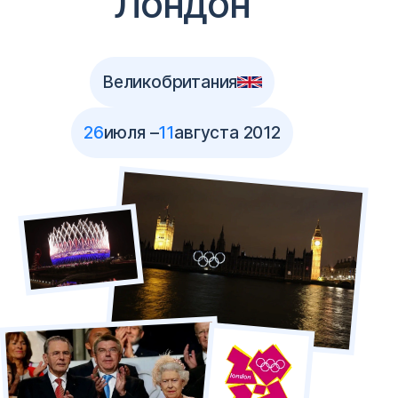
Лондон
Великобритания
26
июля –
11
августа 2012