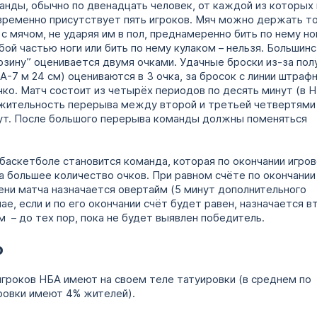
анды, обычно по двенадцать человек, от каждой из которых 
ременно присутствует пять игроков. Мяч можно держать т
с мячом, не ударяя им в пол, преднамеренно бить по нему но
ой частью ноги или бить по нему кулаком – нельзя. Большин
рзину” оценивается двумя очками. Удачные броски из-за полу
А-7 м 24 см) оцениваются в 3 очка, за бросок с линии штраф
чко. Матч состоит из четырёх периодов по десять минут (в Н
жительность перерыва между второй и третьей четвертями
ут. После большого перерыва команды должны поменяться
баскетболе становится команда, которая по окончании игров
а большее количество очков. При равном счёте по окончании
ени матча назначается овертайм (5 минут дополнительного
чае, если и по его окончании счёт будет равен, назначается в
 – до тех пор, пока не будет выявлен победитель.
о
гроков НБА имеют на своем теле татуировки (в среднем по
ровки имеют 4% жителей).