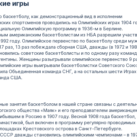
кие игры
о баскетболу, как демонстрационный вид в исполнении
ских спортсменов проводились на Олимпийских играх 1904 го
циальную Олимпийскую программу в 1936-м в Берлине.
ым американским баскетболистам из НБА разрешили участв
 1992 году. Олимпийское первенство по баскетболу среди му
7 раз, 13 раз побеждала сборная США, дважды (в 1972 и 1988
новились советские баскетболисты и по одному разу коман
гентины. Женщины разыгрывали олимпийское первенство 9 ра
мпийские игры выигрывали баскетболистки Советского Союз
дила Объединенная команда СНГ, а на остальных шести Играх
анда США.
ные занятия баскетболом в нашей стране связаны с деятель
гского общества «Маяк» и его преподавателем американце
ибывшем в Россию в 1907 году. Весной 1908 года баскетбол,
имнастикой, был включен в программу регулярно проводимых 
площадках Крестовского острова в Санкт-Петербурге.
СССР дважды становились олимпийскими чемпионами – в 197