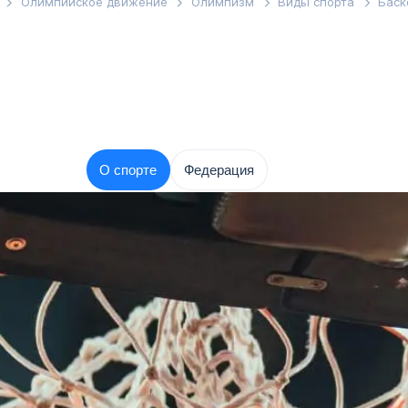
Олимпийское движение
Олимпизм
Виды спорта
Баск
О спорте
Федерация