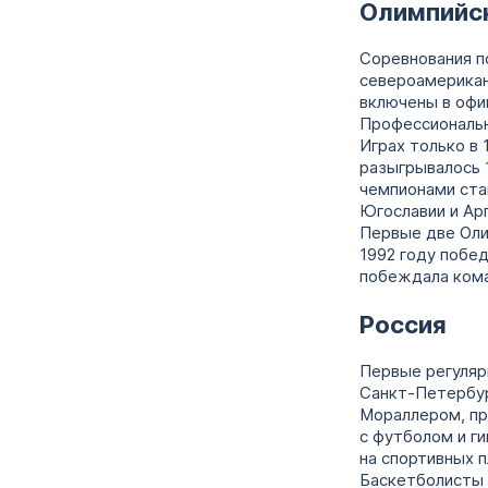
Олимпийс
Соревнования п
североамерикан
включены в офи
Профессиональн
Играх только в
разыгрывалось 1
чемпионами ста
Югославии и Ар
Первые две Оли
1992 году побе
побеждала ком
Россия
Первые регуляр
Санкт-Петербур
Мораллером, пр
с футболом и г
на спортивных 
Баскетболисты 