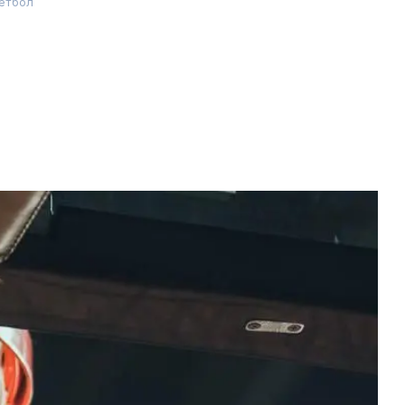
етбол