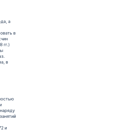
да, а
овать в
жчин
 гг.)
ды
з.
а, в
ностью
м
 наряду
занятий
2 и