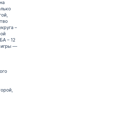
на
олько
гой,
ство
круга –
ной
БА – 12
 игры —
ого
торой,