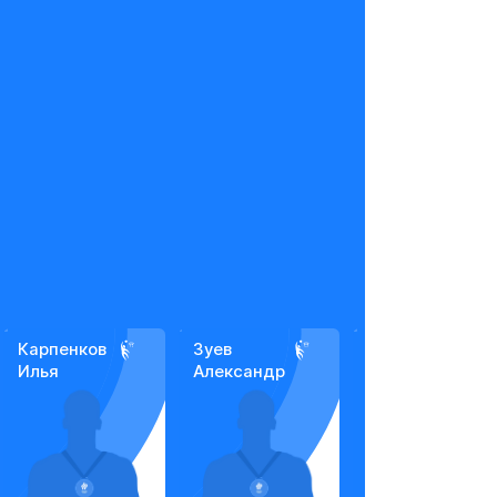
Карпенков
Зуев
Фролкина
Илья
Александр
Ольга