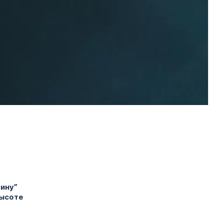
зину”
высоте