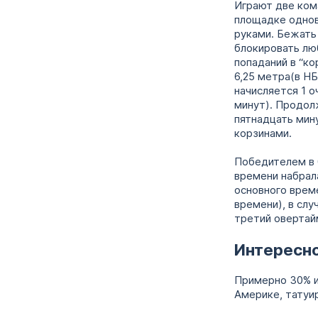
Играют две ком
площадке однов
руками. Бежать 
блокировать люб
попаданий в “ко
6,25 метра(в НБ
начисляется 1 о
минут). Продол
пятнадцать мин
корзинами.
Победителем в 
времени набрал
основного врем
времени), в слу
третий овертайм
Интересн
Примерно 30% и
Америке, татуи