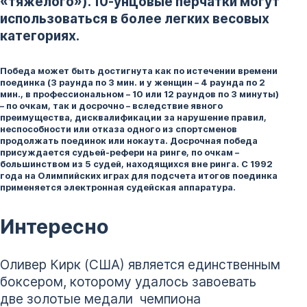
«тяжелого»). 10-унцовые перчатки могут
использоваться в более легких весовых
категориях.
Победа может быть достигнута как по истечении времени
поединка (3 раунда по 3 мин. и у женщин – 4 раунда по 2
мин., в профессиональном – 10 или 12 раундов по 3 минуты)
– по очкам, так и досрочно – вследствие явного
преимущества, дисквалификации за нарушение правил,
неспособности или отказа одного из спортсменов
продолжать поединок или нокаута. Досрочная победа
присуждается судьей-рефери на ринге, по очкам –
большинством из 5 судей, находящихся вне ринга. С 1992
года на Олимпийских играх для подсчета итогов поединка
применяется электронная судейская аппаратура.
Интересно
Оливер Кирк (США) является единственным
боксером, которому удалось завоевать
две золотые медали чемпиона