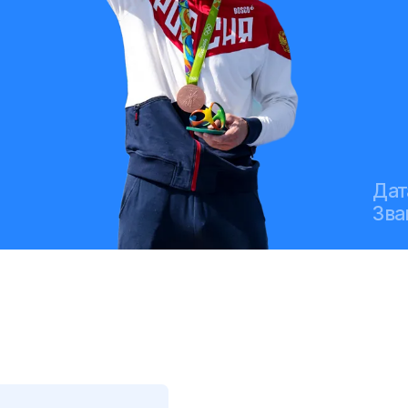
Дат
Зва