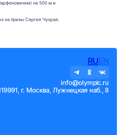
Парфеновичем) на 500 м и
э на призы Сергея Чухрая.
RU
EN
info@olympic.ru
119991, г. Москва, Лужнецкая наб., 8