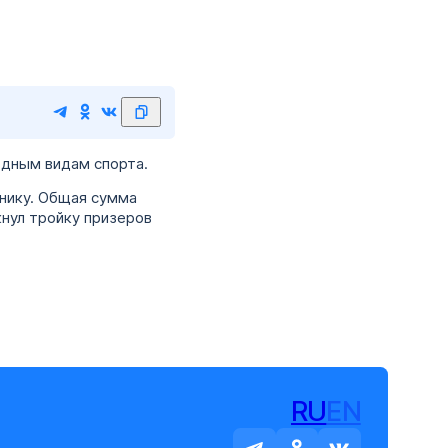
одным видам спорта.
хнику. Общая сумма
кнул тройку призеров
RU
EN