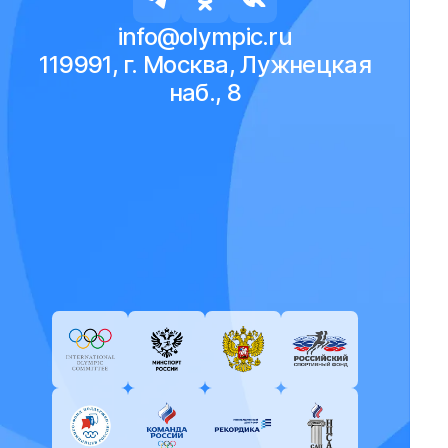
info@olympic.ru
119991, г. Москва, Лужнецкая
наб., 8