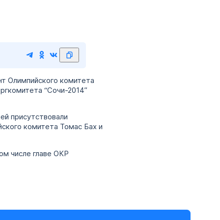
нт Олимпийского комитета
ргкомитета “Сочи-2014”
тей присутствовали
ского комитета Томас Бах и
ом числе главе ОКР