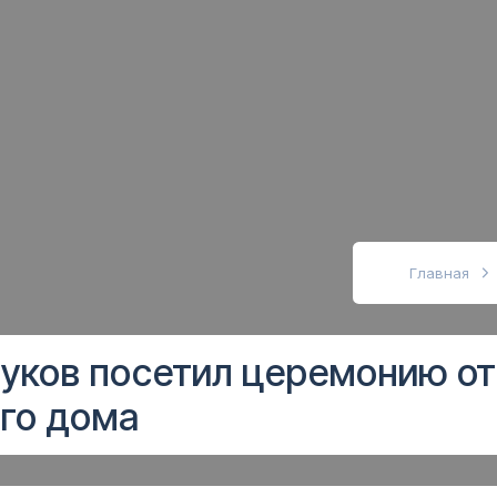
абовидящих
Главная
уков посетил церемонию о
го дома