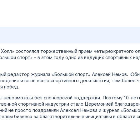
я Холл» состоялся торжественный прием четырехкратного о
льшой спорт» – в этом году одно из ведущих спортивных из
ный редактор журнала «Большой спорт» Алексей Немов. Юби
дведение итогов всего спортивного десятилетия, тем более
я побед.
бы невозможны без спонсорской поддержки. Поэтому 10-лет
ственной спортивной индустрии стало Церемонией благодаре
й не просто поздравили Алексея Немова и журнал «Большой
елям бизнеса за благотворительные инициативы в области сп
.