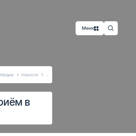
Меню
Медиа
Новости
риём в