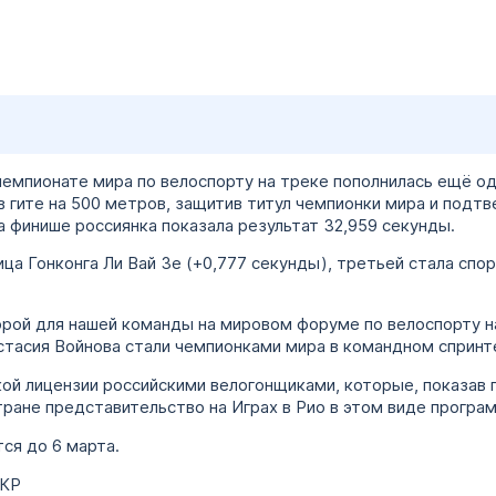
 чемпионате мира по велоспорту на треке пополнилась ещё о
 гите на 500 метров, защитив титул чемпионки мира и подтв
 финише россиянка показала результат 32,959 секунды.
ца Гонконга Ли Вай Зе (+0,777 секунды), третьей стала спо
орой для нашей команды на мировом форуме по велоспорту н
стасия Войнова стали чемпионками мира в командном спринт
ой лицензии российскими велогонщиками, которые, показав 
тране представительство на Играх в Рио в этом виде програ
ся до 6 марта.
ОКР