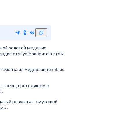
дной золотой медалью.
ердив статус фаворита в этом
ртсменка из Нидерландов Элис
а треке, проходящем в
е.
пятый результат в мужской
ммы.