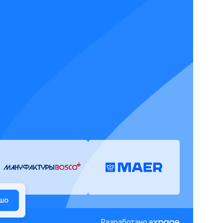
шо
Разработано в