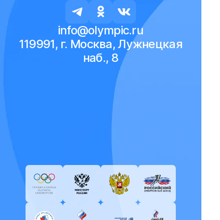
info@olympic.ru
119991, г. Москва, Лужнецкая
наб., 8