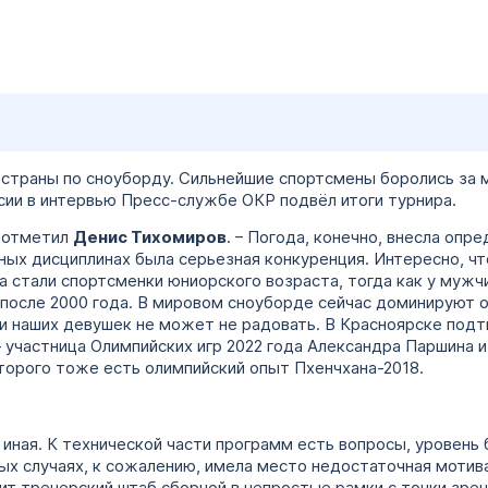
страны по сноуборду. Сильнейшие спортсмены боролись за м
ии в интервью Пресс-службе ОКР подвёл итоги турнира.
– отметил
Денис Тихомиров
. – Погода, конечно, внесла опр
ьных дисциплинах была серьезная конкуренция. Интересно, ч
 стали спортсменки юниорского возраста, тогда как у мужч
 после 2000 года. В мировом сноуборде сейчас доминируют 
и наших девушек не может не радовать. В Красноярске подт
 участница Олимпийских игр 2022 года Александра Паршина 
торого тоже есть олимпийский опыт Пхенчхана-2018.
я иная. К технической части программ есть вопросы, уровен
ых случаях, к сожалению, имела место недостаточная мотив