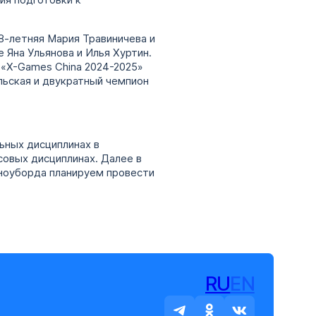
ия подготовки к
8-летняя Мария Травиничева и
Яна Ульянова и Илья Хуртин.
 «X-Games China 2024-2025»
льская и двукратный чемпион
ьных дисциплинах в
совых дисциплинах. Далее в
сноуборда планируем провести
RU
EN