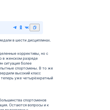
едали в шести дисциплинах.
еделенные коррективы, но с
то в женском разряде
ин ситуация более
опытные спортсмены. В то же
вердили высокий класс
и теперь уже четырёхкратный
ь большинства спортсменов
ация. Остаются вопросы и к