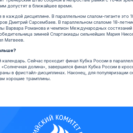
ит тренерский штаб сборной в непростые рамки с точки зрен
ним допустят в ближайшее время.
 в каждой дисциплине. В параллельном слалом-гиганте это 1
ов Дмитрий Сарсембаев. В параллельном слаломе 18-летние 
опы Варвара Романова и чемпион Международных состязаний
 победительница зимней Спартакиады сильнейших Мария Нико
л Матвеев.
дальше?
 календарь. Сейчас проходит финал Кубка России в параллел
Ц «Солнечная долина», завершился финал Кубка России в крос
раны в фристайл-дисциплинах. Наконец, для популяризации 
там хорошие трамплины.