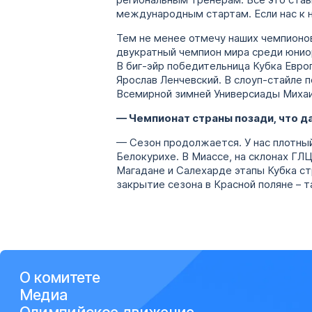
региональным тренерам. Все это став
международным стартам. Если нас к 
Тем не менее отмечу наших чемпионов
двукратный чемпион мира среди юниор
В биг-эйр победительница Кубка Евр
Ярослав Ленчевский. В слоуп-стайле
Всемирной зимней Универсиады Михаи
— Чемпионат страны позади, что 
— Сезон продолжается. У нас плотный
Белокурихе. В Миассе, на склонах ГЛ
Магадане и Салехарде этапы Кубка ст
закрытие сезона в Красной поляне – 
О комитете
Медиа