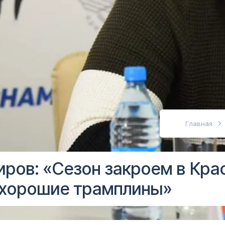
абовидящих
Главная
ров: «Сезон закроем в Кра
м хорошие трамплины»