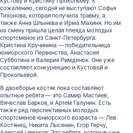
Кустову и Кристину Прокопьеву. К
сожалению, сегодня не выступают Софья
Тихонова, которая получила травму, а
также Анна Шпынева и Ирма Махиня. Но им
на смену пришла целая плеяда молодых
спортсменок из Санкт-Петербурга:
Кристина Кручинина — победительница
юниорского Первенства, Анастасия
Субботина и Валерия Римденок. Они уже
составляют конкуренцию и Кустовой и
Прокопьевой.
В двоеборье костяк пока составляют
опытные ребята — это Самир Мастиев,
Вячеслав Барков, и Артем Галунин. Есть
также ряд перспективных молодых
спортсменов юниорского возраста — Лев
Костянец, Никита Лысенин, Егор Герчу,
Алексей Цветков. Это ребята, которые уже