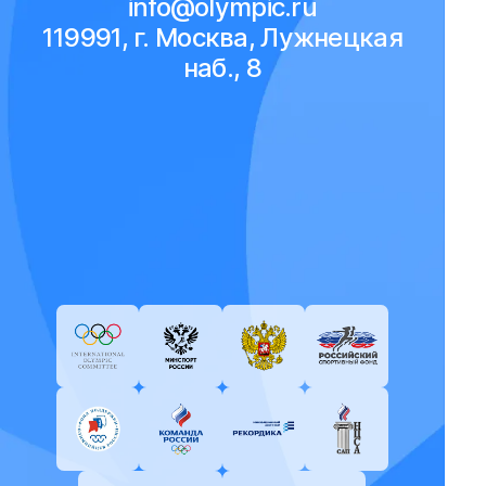
info@olympic.ru
119991, г. Москва, Лужнецкая
наб., 8