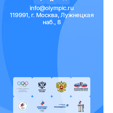
info@olympic.ru
119991, г. Москва, Лужнецкая
наб., 8