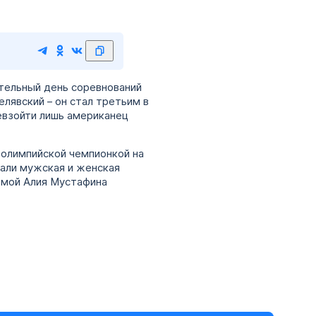
ительный день соревнований
лявский – он стал третьим в
ревзойти лишь американец
 олимпийской чемпионкой на
али мужская и женская
омой Алия Мустафина