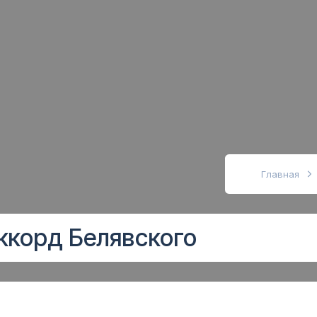
абовидящих
Главная
ккорд Белявского