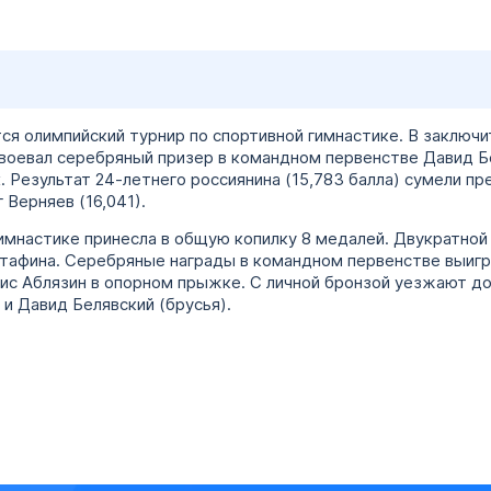
я олимпийский турнир по спортивной гимнастике. В заключ
воевал серебряный призер в командном первенстве Давид Бе
. Результат 24-летнего россиянина (15,783 балла) сумели п
 Верняев (16,041).
гимнастике принесла в общую копилку 8 медалей. Двукратной
стафина. Серебряные награды в командном первенстве выигр
нис Аблязин в опорном прыжке. С личной бронзой уезжают д
 и Давид Белявский (брусья).