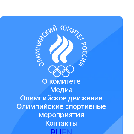
О комитете
Медиа
Олимпийское движение
Олимпийские спортивные
мероприятия
Контакты
RU
EN