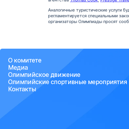
агентства
Thomas Cook
,
Prestige Trave
Аналогичные туристические услуги б
регламентируется специальными зако
организаторы Олимпиады просят сообщ
О комитете
Медиа
Олимпийское движение
Олимпийские спортивные мероприятия
Контакты