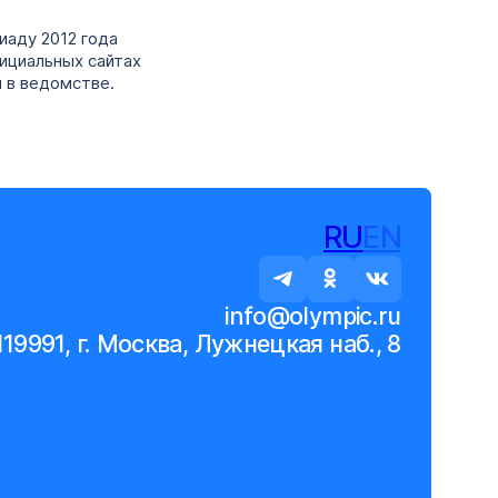
иаду 2012 года
ициальных сайтах
и в ведомстве.
RU
EN
info@olympic.ru
119991, г. Москва, Лужнецкая наб., 8