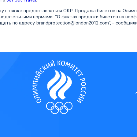
l
и
Jet Set Travel
.
удут также предоставляться ОКР. Продажа билетов на Олимп
нодательными нормами. “О фактах продажи билетов на неоф
ать по адресу brandprotection@london2012.com”, – сообщил