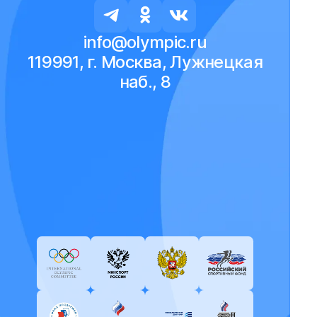
info@olympic.ru
119991, г. Москва, Лужнецкая
наб., 8