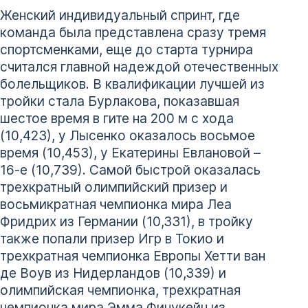
Женский индивидуальный спринт, где
команда была представлена сразу тремя
спортсменками, еще до старта турнира
считался главной надеждой отечественных
болельщиков. В квалификации лучшей из
тройки стала Бурлакова, показавшая
шестое время в гите на 200 м с хода
(10,423), у Лысенко оказалось восьмое
время (10,453), у Екатерины Евлановой –
16-е (10,739). Самой быстрой оказалась
трехкратный олимпийский призер и
восьмикратная чемпионка мира Леа
Фридрих из Германии (10,331), в тройку
также попали призер Игр в Токио и
трехкратная чемпионка Европы Хетти ван
де Воув из Нидерландов (10,339) и
олимпийская чемпионка, трехкратная
чемпионка мира Эмма Финукейн из