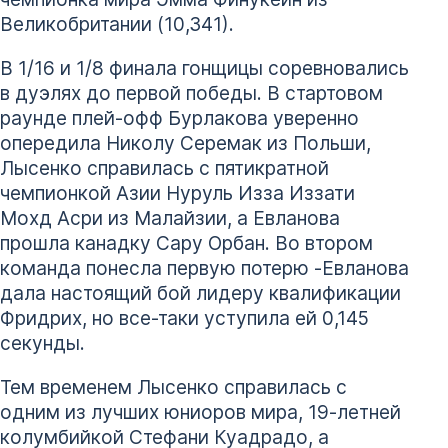
Великобритании (10,341).
В 1/16 и 1/8 финала гонщицы соревновались
в дуэлях до первой победы. В стартовом
раунде плей-офф Бурлакова уверенно
опередила Николу Серемак из Польши,
Лысенко справилась с пятикратной
чемпионкой Азии Нуруль Изза Иззати
Мохд Асри из Малайзии, а Евланова
прошла канадку Сару Орбан. Во втором
команда понесла первую потерю -Евланова
дала настоящий бой лидеру квалификации
Фридрих, но все-таки уступила ей 0,145
секунды.
Тем временем Лысенко справилась с
одним из лучших юниоров мира, 19-летней
колумбийкой Стефани Куадрадо, а