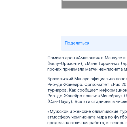
Поделиться
Помимо арен «Амазония» в Манаусе и
(Белу-Оризонти), «Мане Гарринча» (Бр
прочих принимали матчи чемпионата м
Бразильский Манаус официально попол
Рио-де-Жанейро. Оргкомитет «Рио 201
турниров. Как сообщает информационн
Рио-де-Жанейро вошли: «Минейрау» (Б
(Сан-Паулу). Все эти стадионы в числ
«Мужской и женские олимпийские тур
атмосферу чемпионата мира по футболу
проделана отличная работа, и тепер