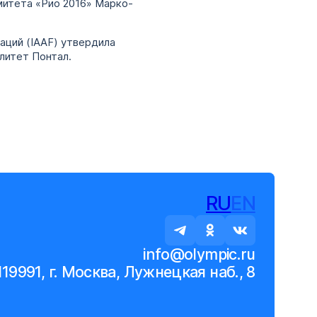
митета «Рио 2016» Марко-
аций (IAAF) утвердила
литет Понтал.
RU
EN
info@olympic.ru
119991, г. Москва, Лужнецкая наб., 8