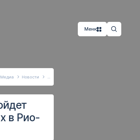
Меню
Медиа
Новости
ойдет
х в Рио-