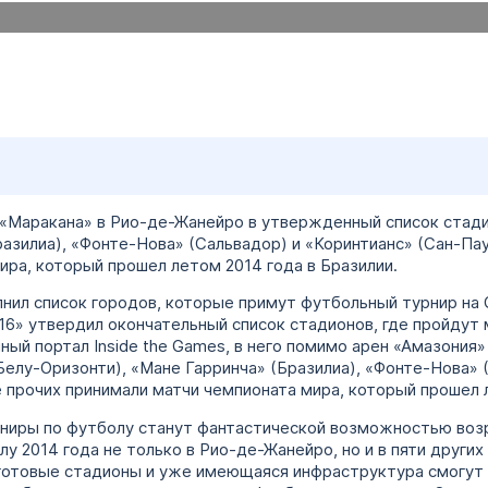
 «Маракана» в Рио-де-Жанейро в утвержденный список стад
азилиа), «Фонте-Нова» (Сальвадор) и «Коринтианс» (Сан-Пау
ира, который прошел летом 2014 года в Бразилии.
нил список городов, которые примут футбольный турнир на О
6» утвердил окончательный список стадионов, где пройдут
ый портал Inside the Games, в него помимо арен «Амазония»
елу-Оризонти), «Мане Гарринча» (Бразилиа), «Фонте-Нова» 
е прочих принимали матчи чемпионата мира, который прошел 
ниры по футболу станут фантастической возможностью воз
 2014 года не только в Рио-де-Жанейро, но и в пяти других
ь готовые стадионы и уже имеющаяся инфраструктура смогут