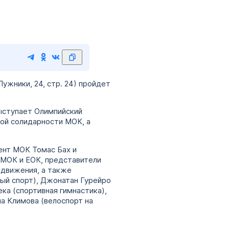
ужники, 24, стр. 24) пройдет
выступает Олимпийский
ой солидарности МОК, а
ент МОК Томас Бах и
 МОК и ЕОК, представители
 движения, а также
ый спорт), Джонатан Гурейро
ека (спортивная гимнастика),
на Климова (велоспорт на