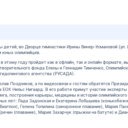
 детей, во Дворце гимнастики Ирины Винер-Усмановой (ул. Л
 юных олимпийцев.
в этому году пройдет как в офлайн, так и онлайн формате, 
творительного фонда Елены и Геннадия Тимченко, Олимпийск
тидопингового агентства (РУСАДА).
лав Поздняков, а по видеосвязи к гостям обратятся Презид
 ЕОК Нильс Нигаард. В его работе примут участие эксперты
нга, построения карьеры, медицины и истории олимпийского
ных лет: Лада Задонская и Екатерина Лобышева (конькобежн
(биатлон), Гелена Топилина (синхронное плавание), Мария Пас
речин (плавание), Мария Захарчук (прыжки на батуте) и Диа