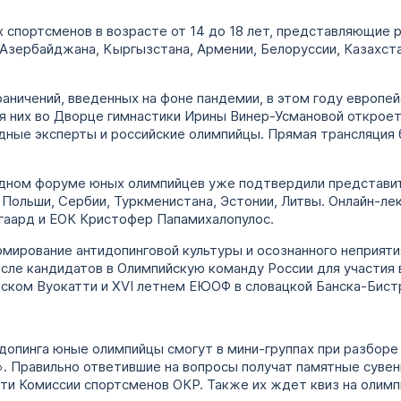
 спортсменов в возрасте от 14 до 18 лет, представляющие р
Азербайджана, Кыргызстана, Армении, Белоруссии, Казахста
аничений, введенных на фоне пандемии, в этом году европей
я них во Дворце гимнастики Ирины Винер-Усмановой откроетс
дные эксперты и российские олимпийцы. Прямая трансляция 
дном форуме юных олимпийцев уже подтвердили представит
, Польши, Сербии, Туркменистана, Эстонии, Литвы. Онлайн-
гаард и ЕОК Кристофер Папамихалопулос.
мирование антидопинговой культуры и осознанного неприятия
исле кандидатов в Олимпийскую команду России для участия
ском Вуокатти и XVI летнем ЕЮОФ в словацкой Банска-Бист
идопинга юные олимпийцы смогут в мини-группах при разборе
. Правильно ответившие на вопросы получат памятные сувен
ти Комиссии спортсменов ОКР. Также их ждет квиз на олимп