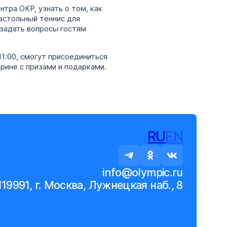
тра ОКР, узнать о том, как
настольный теннис для
 задать вопросы гостям
11:00, смогут присоединиться
рине с призами и подарками.
RU
EN
info@olympic.ru
119991, г. Москва, Лужнецкая наб., 8