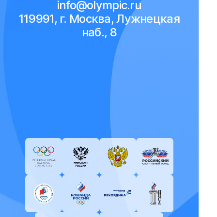
info@olympic.ru
119991, г. Москва, Лужнецкая
наб., 8