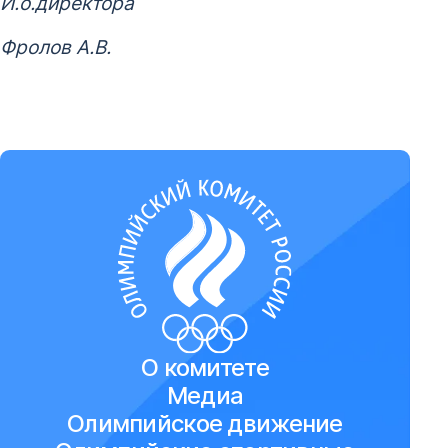
И.о.директора
Фролов А.В.
О комитете
Медиа
Олимпийское движение