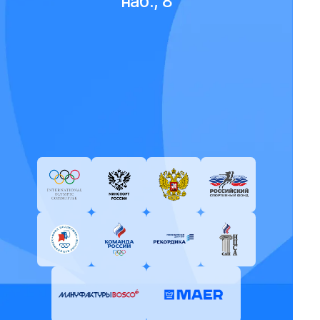
наб., 8