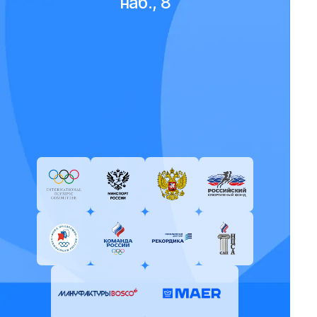
наб., 8