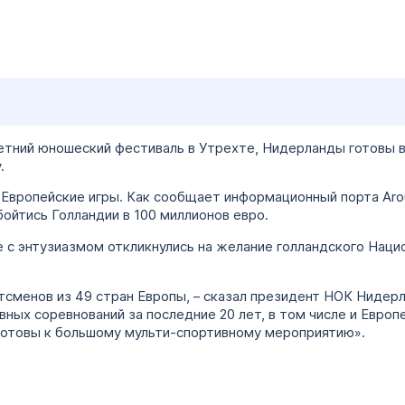
етний юношеский фестиваль в Утрехте, Нидерланды готовы в
у.
 Европейские игры. Как сообщает информационный порта Aroun
ойтись Голландии в 100 миллионов евро.
 с энтузиазмом откликнулись на желание голландского Наци
тсменов из 49 стран Европы, – сказал президент НОК Нидерл
вных соревнований за последние 20 лет, в том числе и Евро
 готовы к большому мульти-спортивному мероприятию».