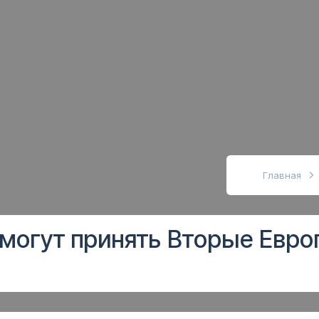
абовидящих
Главная
могут принять Вторые Евро