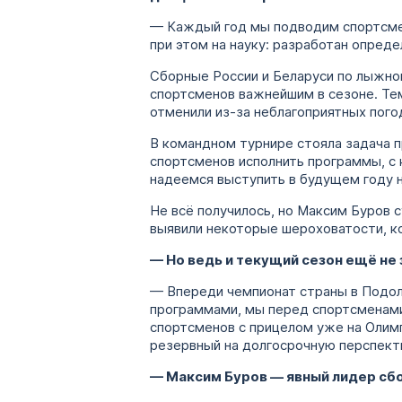
— Каждый год мы подводим спортсмен
при этом на науку: разработан опред
Сборные России и Беларуси по лыжной
спортсменов важнейшим в сезоне. Тем
отменили из-за неблагоприятных пого
В командном турнире стояла задача п
спортсменов исполнить программы, с
надеемся выступить в будущем году н
Не всё получилось, но Максим Буров с
выявили некоторые шероховатости, к
— Но ведь и текущий сезон ещё не
— Впереди чемпионат страны в Подоли
программами, мы перед спортсменами
спортсменов с прицелом уже на Олимп
резервный на долгосрочную перспект
— Максим Буров — явный лидер сб