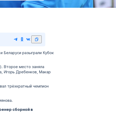
и Беларуси разыграли Кубок
). Второе место заняла
а, Игорь Дребенков, Макар
овал трёхкратный чемпион
в.
иянова.
ренер сборной в