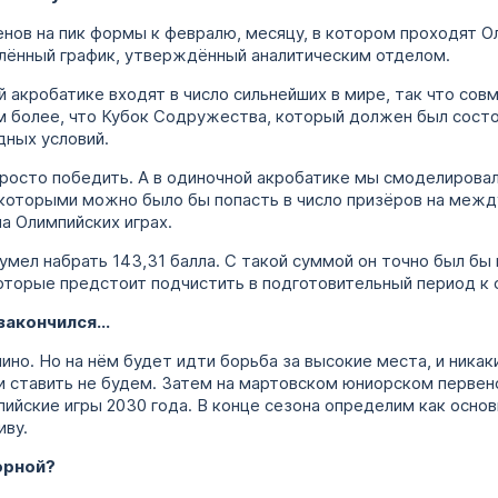
ов на пик формы к февралю, месяцу, в котором проходят О
елённый график, утверждённый аналитическим отделом.
 акробатике входят в число сильнейших в мире, так что сов
 более, что Кубок Содружества, который должен был состоя
дных условий.
росто победить. А в одиночной акробатике мы смоделировал
 которыми можно было бы попасть в число призёров на меж
а Олимпийских играх.
умел набрать 143,31 балла. С такой суммой он точно был бы
оторые предстоит подчистить в подготовительный период к
 закончился…
но. Но на нём будет идти борьба за высокие места, и никаки
 ставить не будем. Затем на мартовском юниорском первен
ийские игры 2030 года. В конце сезона определим как основн
иву.
орной?