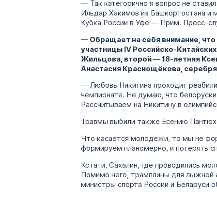
— Так категорично я вопрос не ставил
Ильдар Хакимов из Башкортостана и м
Кубка России в Уфе — Прим. Пресс-с
— Обращает на себя внимание, что
участницы IV Российско-Китайских
Жильцова, второй — 18-летняя Ксен
Анастасия Краснощёкова, серебря
— Любовь Никитина проходит реабили
чемпионате. Не думаю, что белоруски 
Рассчитываем на Никитину в олимпийс
Травмы выбили также Есению Пантюхов
Что касается молодёжи, то мы не фо
формируем планомерно, и потерять с
Кстати, Сахалин, где проводились мо
Помимо него, трамплины для лыжной а
министры спорта России и Беларуси 