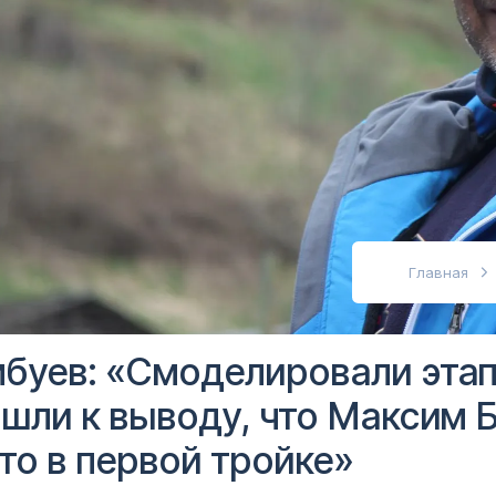
абовидящих
Главная
буев: «Смоделировали этап
шли к выводу, что Максим 
то в первой тройке»