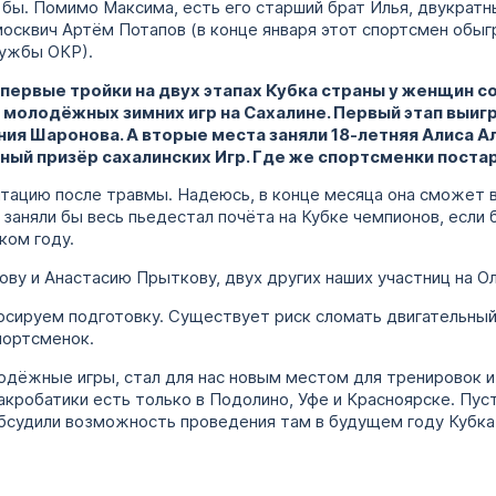
 бы. Помимо Максима, есть его старший брат Илья, двукратн
осквич Артём Потапов (в конце января этот спортсмен обыгр
лужбы ОКР).
 первые тройки на двух этапах Кубка страны у женщин 
 молодёжных зимних игр на Сахалине. Первый этап выигр
ия Шаронова. А вторые места заняли 18-летняя Алиса Але
ный призёр сахалинских Игр. Где же спортсменки пост
тацию после травмы. Надеюсь, в конце месяца она сможет 
заняли бы весь пьедестал почёта на Кубке чемпионов, если 
ком году.
у и Анастасию Прыткову, двух других наших участниц на Ол
рсируем подготовку. Cуществует риск сломать двигательный
портсменок.
лодёжные игры, стал для нас новым местом для тренировок и
кробатики есть только в Подолино, Уфе и Красноярске. Пуст
обсудили возможность проведения там в будущем году Кубк