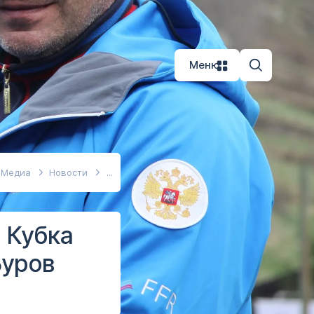
Меню
Медиа
Новости
 Кубка
Буров