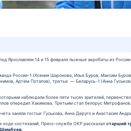
од Ярославлем 14 и 15 февраля лыжные акробаты из России 
анда Россия-1 (Ксения Шаронова, Илья Буров, Максим Буров
акимов, Артём Потапов), третье — Беларусь-1 (Анна Гуськов
 которыми наблюдали более пяти тысяч зрителей, первенств
баллов опередил Хакимова. Третьим стал белорус Митрофано
чёта заняли гостьи: Гуськова, Анна Деруго и Анастасия Андр
 в ходе состязаний, Пресс-службе ОКР рассказал
старший т
 Шимбуев.