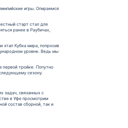
лимпийские игры. Опираемся
местный старт стал для
ться ранее в Раубичах,
и этап Кубка мира, попросив
дународном уровне. Ведь мы
 в первой тройке. Попутно
 следующему сезону.
х задач, связанных с
стве в Уфе просмотрим
ой состав сборной, так и