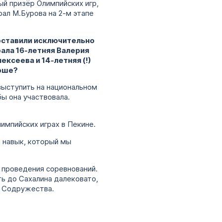
ый призёр Олимпийских игр,
ал М.Бурова на 2-м этапе
составили исключительно
ала 16-летняя Валерия
ксеева и 14-летняя (!)
арше?
выступить на национальном
бы она участвовала.
импийских играх в Пекине.
 навык, который мы
 проведения соревнований.
ь до Сахалина далековато,
а Содружества.