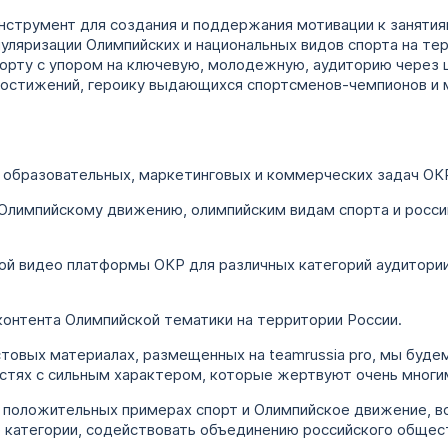
нструмент для создания и поддержания мотивации к занятия
уляризации Олимпийских и национальных видов спорта на те
порту с упором на ключевую, молодежную, аудиторию через 
достижений, героику выдающихся спортсменов-чемпионов и
, образовательных, маркетинговых и коммерческих задач ОК
 Олимпийскому движению, олимпийским видам спорта и росс
й видео платформы ОКР для различных категорий аудитории
контента Олимпийской тематики на территории России.
овых материалах, размещенных на teamrussia pro, мы буде
стях с сильным характером, которые жертвуют очень многим
а положительных примерах спорт и Олимпийское движение, во
е категории, содействовать объединению российского общес