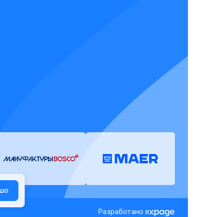
шо
Разработано в