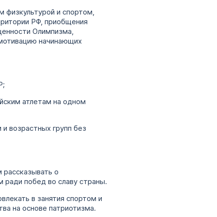
м физкультурой и спортом,
рритории РФ, приобщения
ценности Олимпизма,
 мотивацию начинающих
Р;
ийским атлетам на одном
 и возрастных групп без
м рассказывать о
 ради побед во славу страны.
влекать в занятия спортом и
тва на основе патриотизма.